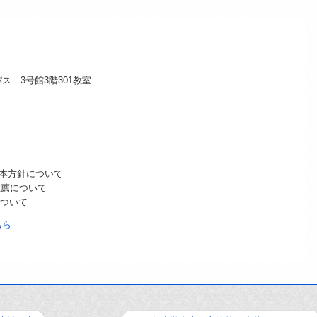
 3号館3階301教室
基本方針について
の推薦について
について
ちら