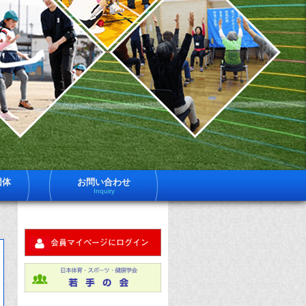
一
日
体
社
育
法
ス
ー
日
ツ
健
体
学
は
育
員
約
ス
600
ポ
名
団体
お問い合わせ
体
Inquiry
ツ
育
ス
健
ー
ツ
学
健
科
に
す