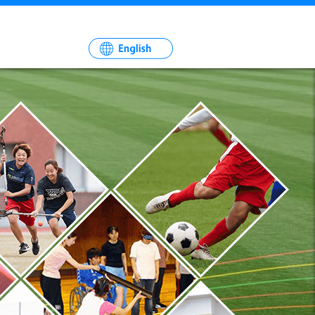
一
社
法