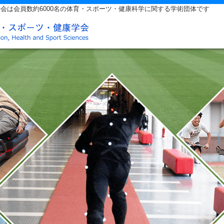
会は会員数約6000名の体育・スポーツ・健康科学に関する学術団体です