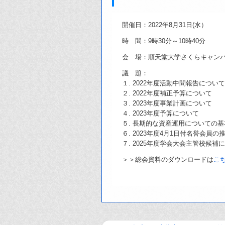
開催日：2022年8月31日(水）
時 間：9時30分～10時40分
会 場：順天堂大学さくらキャンパス
議 題：
１. 2022年度活動中間報告について
２. 2022年度補正予算について
３. 2023年度事業計画について
４. 2023年度予算について
５. 長期的な資産運用についての
６. 2023年度4月1日付名誉会員
７. 2025年度学会大会主管校候補
＞＞総会資料のダウンロードは
こ