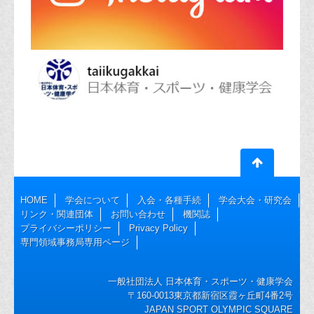
HOME
学会について
入会・各種手続
学会大会・研究会
リンク・関連団体
お問い合わせ
機関誌
プライバシーポリシー
Privacy Policy
専門領域事務局専用ページ
一般社団法人 日本体育・スポーツ・健康学会
〒160-0013東京都新宿区霞ヶ丘町4番2号
JAPAN SPORT OLYMPIC SQUARE