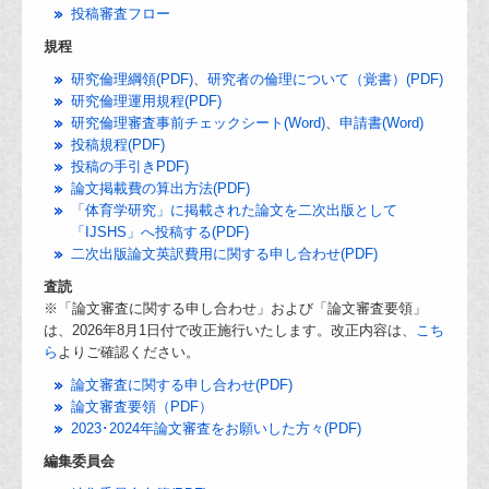
投稿審査フロー
規程
研究倫理綱領(PDF)
、
研究者の倫理について（覚書）(PDF)
研究倫理運用規程(PDF)
研究倫理審査事前チェックシート(Word)
、
申請書(Word)
投稿規程(PDF)
投稿の手引きPDF)
論文掲載費の算出方法(PDF)
「体育学研究」に掲載された論文を二次出版として
「IJSHS」へ投稿する(PDF)
二次出版論文英訳費用に関する申し合わせ(PDF)
査読
※「論文審査に関する申し合わせ」および「論文審査要領」
は、2026年8月1日付で改正施行いたします。改正内容は、
こち
ら
よりご確認ください。
論文審査に関する申し合わせ(PDF)
論文審査要領（PDF）
2023･2024年論文審査をお願いした方々(PDF)
編集委員会