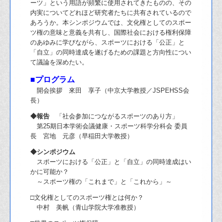
ーツ」という用語が頻繁に使用されてきたものの、その
内実についてどれほど研究者たちに共有されているので
あろうか。本シンポジウムでは、文化権としてのスポー
ツ権の意味と意義を共有し、国際社会における権利保障
のあゆみに学びながら、スポーツにおける「公正」と
「自立」の同時達成を遂げるための課題と方向性につい
て議論を深めたい。
■プログラム
開会挨拶 來田 享子（中京大学教授／JSPEHSS会
長）
◆報告
「社会参加につながるスポーツのあり方」
第25期日本学術会議健康・スポーツ科学分科会 委員
長 宮地 元彦（早稲田大学教授）
◆シンポジウム
スポーツにおける「公正」と「自立」の同時達成はい
かに可能か？
～スポーツ権の「これまで」と「これから」～
□文化権としてのスポーツ権とは何か？
中村 美帆（青山学院大学准教授）