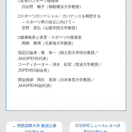
□世界のスポーツ権保障
日比野 暢子（桐蔭横浜大学教授）
□スポーツのソーシャル・ガバナンスを構想する
～スポーツ界の自立に向けて～
笠野 英弘（山梨学院大学教授）
□健康格差と体育・スポーツの推進策
岡崎 勝博（元東海大学教授）
指定討論者：菊 幸一（国士舘大学特任教授／
JAASPEHS代表）
コーディネーター：清水 紀宏（筑波大学教授／
JSPEHSS副会長）
閉会挨拶 岡出 美則（日本体育大学教授／
JAASPEHS副代表）
←
関西国際大学 教員公募
ICSSPEニュースレター(4
のお知らせ
月)のお知らせ
→