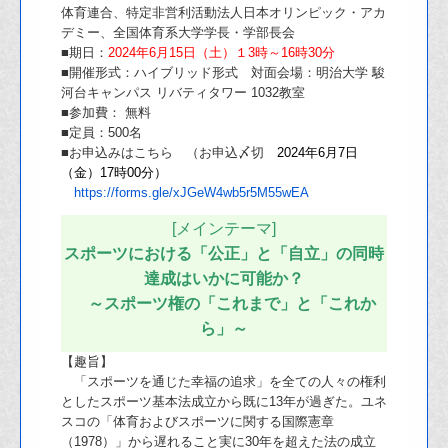
体育連合、特定⾮営利活動法⼈⽇本オリンピック・アカ
デミー、全国体育系⼤学学⻑・学部⻑会
■期日：
2024年6月15日（土）１3時～16時30分
■開催形式：ハイブリッド形式 対面会場：明治大学 駿
河台キャンパス リバティタワー 1032教室
■参加費： 無料
■定員：500名
■お申込みはこちら （お申込〆切
2024年6月7日
（金）17時00分）
https://forms.gle/xJGeW4wb5r5M55wEA
[メインテーマ]
スポーツにおける「公正」と「自立」の同時
達成はいかに可能か？
～スポーツ権の「これまで」と「これか
ら」～
【趣旨】
「スポーツを通じた幸福の追求」を全ての人々の権利
としたスポーツ基本法成立から既に13年が過ぎた。ユネ
スコの「体育およびスポーツに関する国際憲章
（1978）」から遅れること実に30年を超えた法の成立