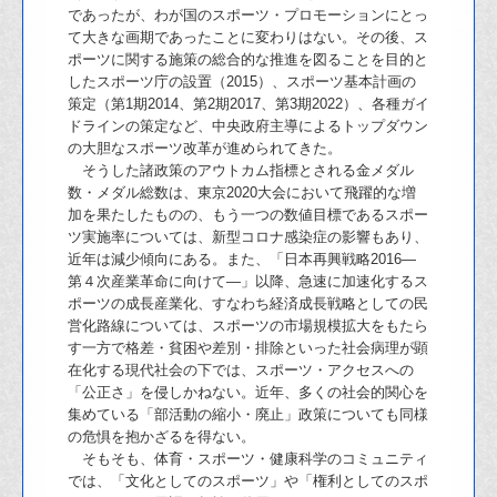
であったが、わが国のスポーツ・プロモーションにとっ
て大きな画期であったことに変わりはない。その後、ス
ポーツに関する施策の総合的な推進を図ることを目的と
したスポーツ庁の設置（2015）、スポーツ基本計画の
策定（第1期2014、第2期2017、第3期2022）、各種ガイ
ドラインの策定など、中央政府主導によるトップダウン
の大胆なスポーツ改革が進められてきた。
そうした諸政策のアウトカム指標とされる金メダル
数・メダル総数は、東京2020大会において飛躍的な増
加を果たしたものの、もう一つの数値目標であるスポー
ツ実施率については、新型コロナ感染症の影響もあり、
近年は減少傾向にある。また、「日本再興戦略2016―
第４次産業革命に向けて―」以降、急速に加速化するス
ポーツの成長産業化、すなわち経済成長戦略としての民
営化路線については、スポーツの市場規模拡大をもたら
す一方で格差・貧困や差別・排除といった社会病理が顕
在化する現代社会の下では、スポーツ・アクセスへの
「公正さ」を侵しかねない。近年、多くの社会的関心を
集めている「部活動の縮小・廃止」政策についても同様
の危惧を抱かざるを得ない。
そもそも、体育・スポーツ・健康科学のコミュニティ
では、「文化としてのスポーツ」や「権利としてのスポ