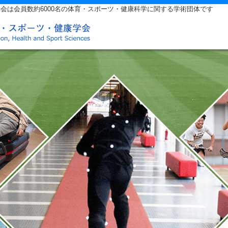
会は会員数約6000名の体育・スポーツ・健康科学に関する学術団体です