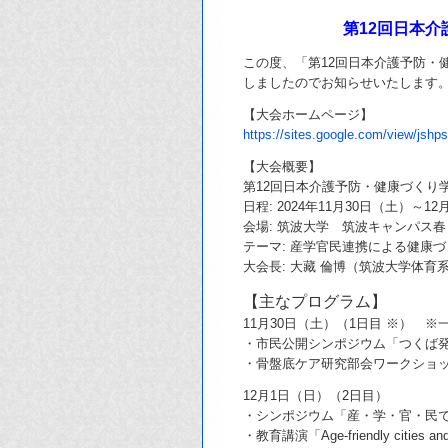
第12回日本
この度、「第12回日本介護予防・
しましたのでお知らせいたします
【大会ホームページ】
https://sites.google.com/view/jshp
【大会概要】
第12回日本介護予防・健康づくり
日程: 2024年11月30日（土）～1
会場: 筑波大学 筑波キャンパス
テーマ: 産学官民連携による健康
大会長: 大藏 倫博（筑波大学体育
【主なプログラム】
11月30日（土）（1日目 ※） 
・市民公開シンポジウム「つくば
・骨盤底ケア研究部会ワークショ
12月1日（日）（2日目）
・シンポジウム「産・学・官・民で『共
・教育講演「Age-friendly cit