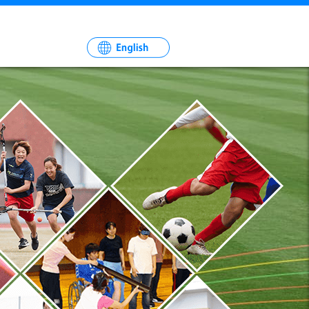
一
社
法