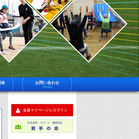
一
日
体
社
育
法
ス
ー
日
ツ
健
体
学
は
育
員
約
ス
600
ポ
名
団体
お問い合わせ
体
Inquiry
ツ
育
ス
健
ー
ツ
学
健
科
に
す