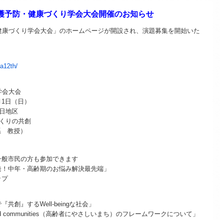
介護予防・健康づくり学会大会開催のお知らせ
健康づくり学会大会」のホームページが開設され、演題募集を開始いた
。
sa12th/
学会大会
2月1日（日）
春日地区
づくりの共創
系 教授）
※一般市民の方も参加できます
発！中年・高齢期のお悩み解決最先端」
ップ
創』するWell-beingな社会」
ies and communities（高齢者にやさしいまち）のフレームワークについて」