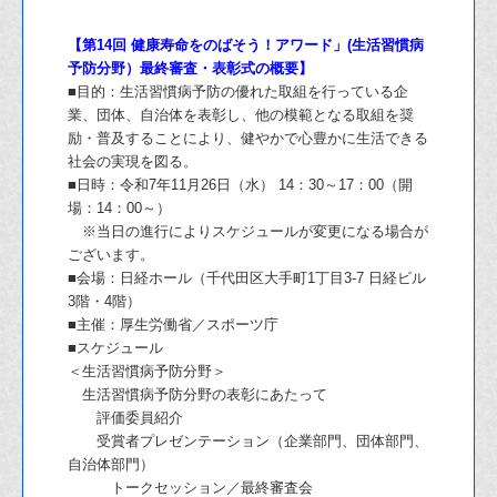
【第14回 健康寿命をのばそう！アワード」(生活習慣病
予防分野）最終審査・表彰式
の概要】
■目的：生活習慣病予防の優れた取組を行っている企
業、団体、自治体を表彰し、
他の模範となる取組を奨
励・普及することにより、健やかで心豊かに生活できる
社会
の実現を図る。
■日時：令和7年11月26日（水） 14：30～17：00（開
場：14：00～）
※当日の進
行によりスケジュールが変更になる場合が
ございます。
■会場：日経ホール（千代田区大手町1丁目3-7 日経ビル
3階・4階）
■主催：厚生労働省／スポーツ庁
■スケジュール
＜生活習慣病予防分野＞
生活習慣病予防分野の表彰にあたって
評価委員紹介
受賞者プレゼンテーション（企業部門、団体部門、
自治体部門）
トークセッション／最終審査会