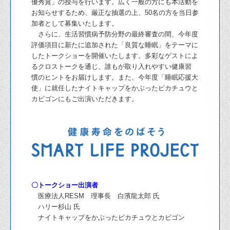
優秀賞」の授与を行います。
広く一般の方にも本活動を
お知らせするため、厳正な抽選の上、50名の方を当日参
加者として募集いたします。
さらに、生活習慣病予防分野の最終審査の間、今年度
評価項目に新たに追加された
「良質な睡眠」をテーマに
したトークショーを開催いたします。多彩なゲストによ
る
クロストークを通じ、誰もが取り入れやすい健康習
慣のヒントをお届けします。ま
た、今年度「睡眠応援大
使」に就任したナイトキャップをかぶったピカチュウと
カビ
ゴンにもご出演いただきます。
〇トークショー出演者
医療法人RESM 理事長 白濱龍太郎 氏
ハリー杉山 氏
ナイトキャップをかぶったピカチュウとカビゴン