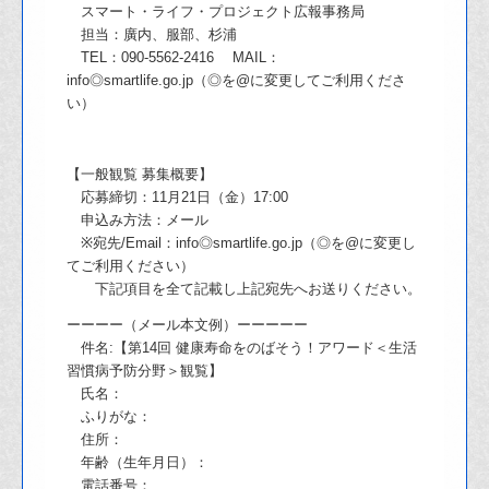
スマート・ライフ・プロジェクト広報事務局
担当：廣内、服部、杉浦
TEL：090-5562-2416 MAIL：
info◎smartlife.go.jp（◎を@に変更してご利用くださ
い）
【一般観覧 募集概要】
応募締切：11月21日（金）17:00
申込み方法：メール
※宛先/Email：info◎smartlife.go.jp（◎を@に変更し
てご利用ください）
下記項目を全て記載し上記宛先へお送りください。
ーーーー（メール本文例）ーーーーー
件名:【第14回 健康寿命をのばそう！アワード＜生活
習慣病予防分野＞観覧】
氏名：
ふりがな：
住所：
年齢（生年月日）：
電話番号：