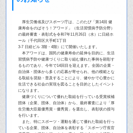
厚生労働省及びスポーツ庁は、このたび「第14回 健
康寿命をのばそう！アワー
ド」（生活習慣病予防分野）
の
最終審査・表彰式を令和7年11月26日（水）に日経ホ
ール（千代田区大手町1丁目
3-7 日経ビル 3階・4階）にて開催いたします。
本アワードは、国民の健康寿命の延伸を目的に、生活
習慣病予防や健康づくりに取
り組む優れた事例を顕彰す
るものであり、
今年で14回目を迎えます。全国の企業・
自治体・団体から多くの応募が寄せられ、
他の模範とな
る取組を奨励・普及することにより、
健やかで心豊かに
生活できる社会の実現を図ることを目的としたイベント
になりま
す。
健康づくりについて優れた取組を行っている受賞候補
団体（企業、団体、自治体）
から、最終審査により「厚
生労働大臣最優秀賞・優秀賞」を選出し、表彰状の授与
を
行います。
また、特にスポーツ・運動を通じて優れた取組を行っ
ている企業、団体、自治体を
表彰する「スポーツ庁長官