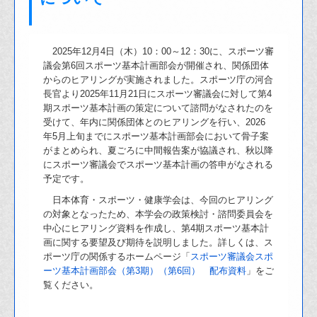
2025年12月4日（木）10：00～12：30に、スポーツ審
議会第6回スポーツ基本計画部会が開催され、関係団体
からのヒアリングが実施されました。スポーツ庁の河合
長官より2025年11月21日にスポーツ審議会に対して第4
期スポーツ基本計画の策定について諮問がなされたのを
受けて、年内に関係団体とのヒアリングを行い、2026
年5月上旬までにスポーツ基本計画部会において骨子案
がまとめられ、夏ごろに中間報告案が協議され、秋以降
にスポーツ審議会でスポーツ基本計画の答申がなされる
予定です。
日本体育・スポーツ・健康学会は、今回のヒアリング
の対象となったため、本学会の政策検討・諮問委員会を
中心にヒアリング資料を作成し、第4期スポーツ基本計
画に関する要望及び期待を説明しました。詳しくは、ス
ポーツ庁の関係するホームページ「
スポーツ審議会スポ
ーツ基本計画部会（第3期）（第6回） 配布資料
」をご
覧ください。