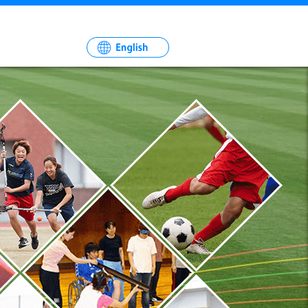
一
社
法