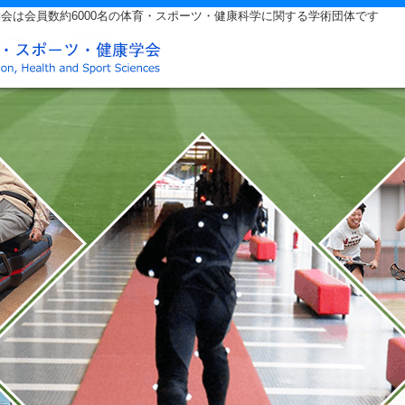
会は会員数約6000名の体育・スポーツ・健康科学に関する学術団体です