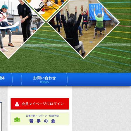
一
日
体
社
育
法
ス
ー
日
ツ
健
体
学
は
育
員
約
ス
600
ポ
名
団体
お問い合わせ
体
Inquiry
ツ
育
ス
健
ー
ツ
学
健
科
に
す