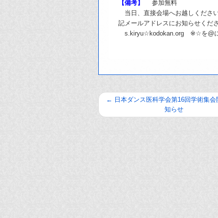
【備考】
参加無料
当日、直接会場へお越しください
記メールアドレスにお知らせくだ
s.kiryu☆kodokan.org 
←
日本ダンス医科学会第16回学術集会
知らせ