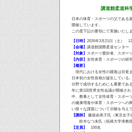
講道館柔道科
日本の体育・スポーツの父である
開催しています。
この度下記の要領にて実施いたし
【日時】
2026年3月21日（土） 1
【会場】
講道館国際柔道センター 
【対象】
スポーツ愛好者、スポー
【内容】
女性体育・スポーツの研
【概要】
現代における女性の躍進は目覚ま
日本初の女性首相が誕生している
分野で成功するためにも重要である。
年に第1回世界女性会議が開催され
中、教養として女性体育・スポー
の健康増進や体育・スポーツへの
い様々な課題について示唆を与え
【講師】
藤坂由美子氏（東京女子
鈴木なつ未氏（拓殖大学准教
【定員】
100名