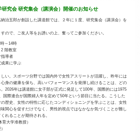
学研究会 研究集会（講演会）開催のお知らせ
嘉納治五郎が創設した講道館では、２年に１度、研究集会（講演会）を
ますので、ご友人等をお誘いの上、奮ってご参加ください。
2時～14時
2 階教室
ツ指導者
究成果に学ぶ
しい。スポーツ分野では国内外で女性アスリートが活躍し、昨年には
。心身の健康を保ち、高いパフォーマンスを発揮し続けることは、どの
2026年は講道館に女子部が正式に発足して100年、国際的には1975
、国際連合が国際婦人年を定めて50年という節目に当たる。こうした
ツの歴史、女性の特性に応じたコンディショニングを学ぶことは、女性
興味関心を促すだけでなく、男性的視点ではなかなか気づくことが難し
てくれることが期待される。
体育大学准教授）
授）