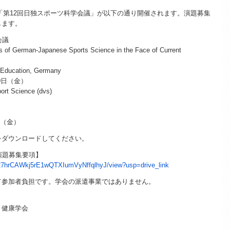
て「第12回日独スポーツ科学会議」が以下の通り開催されます。演題募集
します。
会議
of German-Japanese Sports Science in the Face of Current
Education, Germany
0日（金）
rt Science (dvs)
日（金）
をダウンロードしてください。
演題募集要項】
17gR7hrCAWkj5rE1wQTXIumVyNffqlhyJ/view?usp=drive_link
て参加者負担です。学会の派遣事業ではありません。
・健康学会