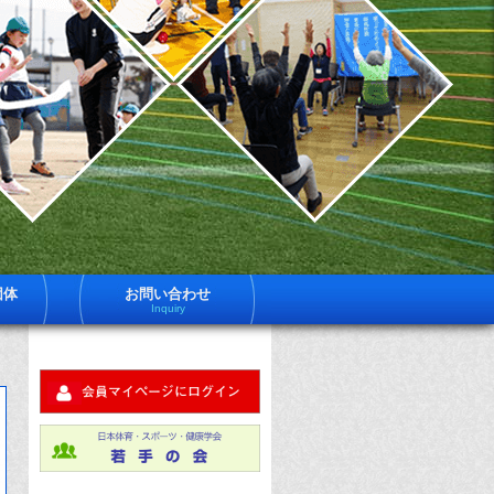
一
日
体
社
育
法
ス
ー
日
ツ
健
体
学
は
育
員
約
ス
600
ポ
名
団体
お問い合わせ
体
Inquiry
ツ
育
ス
健
ー
ツ
学
健
科
に
す