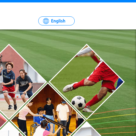
一
社
法