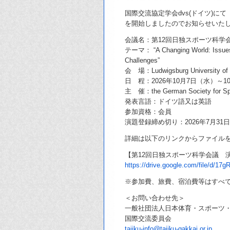
国際交流協定学会dvs(ドイツ)に
を開始しましたのでお知らせいた
会議名：第12回日独スポーツ科学
テーマ： “A Changing World: Issues 
Challenges”
会 場：Ludwigsburg University of 
日 程：2026年10月7日（水）～1
主 催：the German Society for Spo
発表言語：ドイツ語又は英語
参加資格：会員
演題登録締め切り：2026年7月31
詳細は以下のリンクからファイル
【第12回日独スポーツ科学会議 
https://drive.google.com/file/d/
※参加費、旅費、宿泊費等はすべ
＜お問い合わせ先＞
一般社団法人日本体育・スポーツ
国際交流委員会
taiiku-info@taiiku-gakkai.or.jp