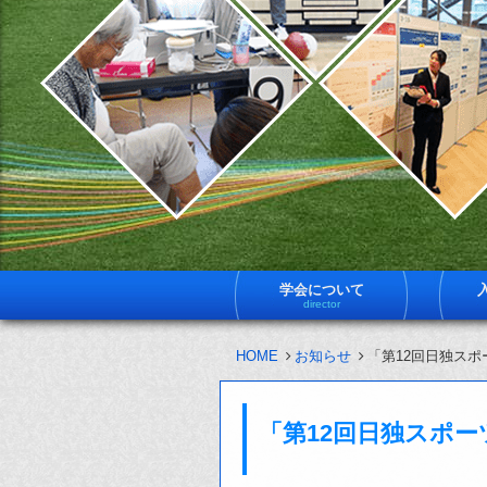
学会について
director
HOME
お知らせ
「第12回日独ス
「第12回日独スポ