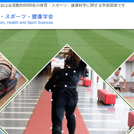
会は会員数約6000名の体育・スポーツ・健康科学に関する学術団体です