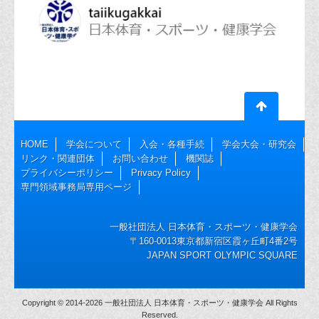
HOME
学会について
入会・各種手続
学会大会・研究会
リンク・関連団体
お問い合わせ
機関誌
プライバシーポリシー
Privacy Policy
専門領域事務局専用ページ
一般社団法人 日本体育・スポーツ・健康学会
〒160-0013東京都新宿区霞ヶ丘町4番2号
JAPAN SPORT OLYMPIC SQUARE
Copyright © 2014-2026 一般社団法人 日本体育・スポーツ・健康学会 All Rights
Reserved.