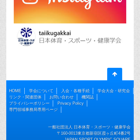
HOME
学会について
入会・各種手続
学会大会・研究会
リンク・関連団体
お問い合わせ
機関誌
プライバシーポリシー
Privacy Policy
専門領域事務局専用ページ
一般社団法人 日本体育・スポーツ・健康学会
〒160-0013東京都新宿区霞ヶ丘町4番2号
JAPAN SPORT OLYMPIC SQUARE