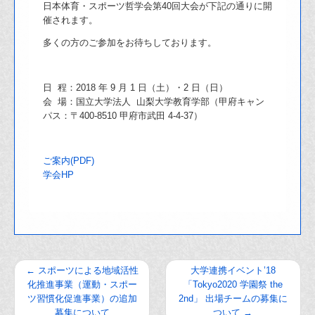
日本体育・スポーツ哲学会第40回大会が下記の通りに開
催されます。
多くの方のご参加をお待ちしております。
日 程：2018 年 9 月 1 日（土）・2 日（日）
会 場：国立大学法人 山梨大学教育学部（甲府キャン
パス：〒400-8510 甲府市武田 4-4-37）
ご案内(PDF)
学会HP
←
スポーツによる地域活性
大学連携イベント’18
化推進事業（運動・スポー
「Tokyo2020 学園祭 the
ツ習慣化促進事業）の追加
2nd」 出場チームの募集に
募集について
ついて
→