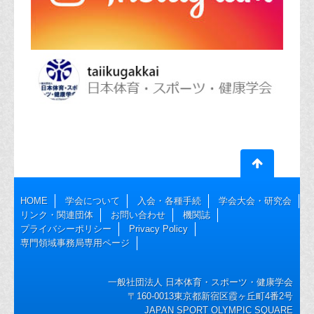
HOME
学会について
入会・各種手続
学会大会・研究会
リンク・関連団体
お問い合わせ
機関誌
プライバシーポリシー
Privacy Policy
専門領域事務局専用ページ
一般社団法人 日本体育・スポーツ・健康学会
〒160-0013東京都新宿区霞ヶ丘町4番2号
JAPAN SPORT OLYMPIC SQUARE