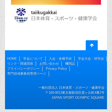
HOME
学会について
入会・各種手続
学会大会・研究会
リンク・関連団体
お問い合わせ
機関誌
プライバシーポリシー
Privacy Policy
専門領域事務局専用ページ
一般社団法人 日本体育・スポーツ・健康学会
〒160-0013東京都新宿区霞ヶ丘町4番2号
JAPAN SPORT OLYMPIC SQUARE