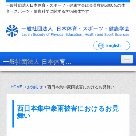
一般社団法人日本体育・スポーツ・健康学会は会員数約6000名の体
育・スポーツ・健康科学に関する学術団体です
一般社団法人 日本体育・スポーツ・健康学会
学会について
HOME
お知らせ
西日本集中豪雨被害におけるお見舞い
入会・各種手続
学会大会・研究会
西日本集中豪雨被害におけるお見
リンク・関連団体
舞い
お問い合わせ