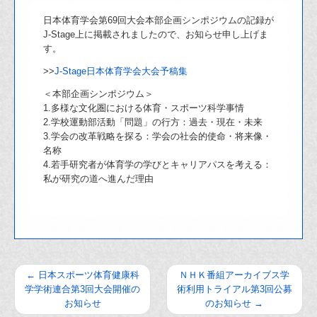
日本体育学会第69回大会本部企画シンポジウムの記録が
J-Stage上に掲載されましたので、お知らせ申し上げま
す。
>>
J-Stage日本体育学会大会予稿集
＜本部企画シンポジウム＞
1.多様な文化圏における体育・スポーツ科学事情
2.学校運動部活動「問題」の行方：過去・現在・未来
3.学会の改革戦略を探る：学会の社会的使命・将来像・
名称
4.若手研究者が体育学の学びとキャリアパスを考える：
私が研究の道へ進んだ理由
←
日本スポーツ体育健康科
ＮＨＫ番組アーカイブス学
学学術連合第3回大会開催の
術利用トライアル第3回公募
お知らせ
のお知らせ
→