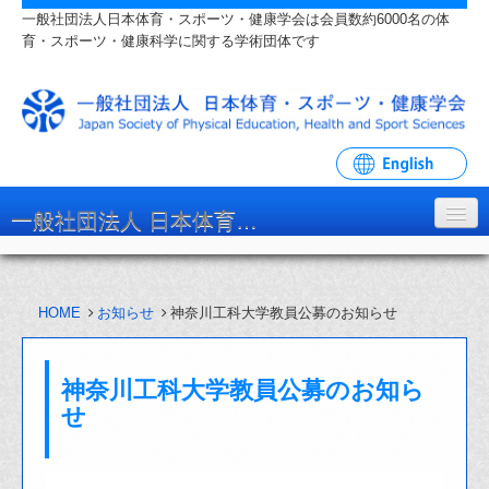
一般社団法人日本体育・スポーツ・健康学会は会員数約6000名の体
育・スポーツ・健康科学に関する学術団体です
一般社団法人 日本体育・スポーツ・健康学会
学会について
HOME
お知らせ
神奈川工科大学教員公募のお知らせ
入会・各種手続
学会大会・研究会
神奈川工科大学教員公募のお知ら
リンク・関連団体
せ
お問い合わせ