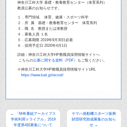
神奈川工科大学 基礎・教養教育センター（体育系列）
教員公募のお知らせです。
１．専門領域 体育、健康・スポーツ科学
２．所 属 基礎・教養教育センター 体育系列
３．職 名 教授または准教授
４．募集人員 １名
５．応募期限 2019年9月30日必着
６．採用予定日 2020年4月1日
詳細：神奈川工科大学HP教職員採用情報サイトへ
こちらの
公募に関する資料（PDF）
もご覧ください。
※神奈川工科大学HP教職員採用情報サイトURL
https://www.kait.jp/recruit/
←
「NHK番組アーカイブス
ヤマハ発動機スポーツ振興
学術利用トライアル」2019
財団研究助成募集のお知ら
年度第4回募集について
せ
→