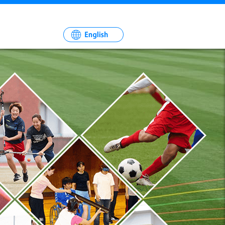
一
社
法