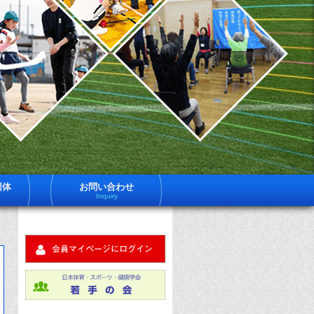
一
日
体
社
育
法
ス
ー
日
ツ
健
体
学
は
育
員
約
ス
600
ポ
名
団体
お問い合わせ
体
Inquiry
ツ
育
ス
健
ー
ツ
学
健
科
に
す