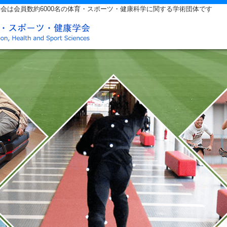
会は会員数約6000名の体育・スポーツ・健康科学に関する学術団体です