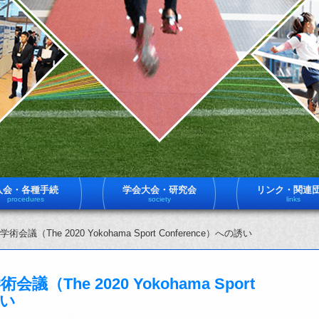
入会・各種手続
学会大会・研究会
リンク・関連
procedures
society
links
会議（The 2020 Yokohama Sport Conference）への誘い
議（The 2020 Yokohama Sport
誘い