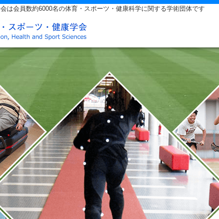
会は会員数約6000名の体育・スポーツ・健康科学に関する学術団体です