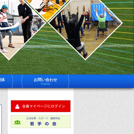
一
日
体
社
育
法
ス
ー
日
ツ
健
体
学
は
育
員
約
ス
600
ポ
名
団体
お問い合わせ
体
Inquiry
ツ
育
ス
健
ー
ツ
学
健
科
に
す