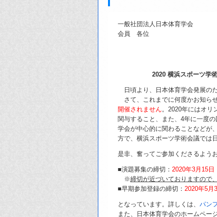
一般社団法人日本体育学会
会員 各位
2020 横浜スポーツ学術会議
日頃より、日本体育学会発展のた
さて、これまでに何度かお知らせ
開催されません
。2020年にはオ
関与すること、また、4年に一度
学会が中心的に関わることなどが、
方で、横浜スポーツ学術会議では
是非、奮ってご参加くださるよう
■演題募集の締切：
2020年3月15日
※
締切が近づいておりますので
■早期参加登録の締切：
2020年5月
となっています。詳しくは、
パン
また、日本体育学会のホームペー