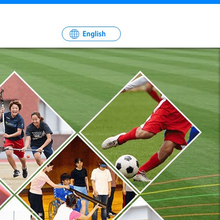
一
社
法