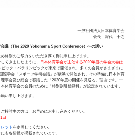
一般社団法人日本体育学会
会長 深代 千之
（The 2020 Yokohama Sport Conference）への誘い
め格別のご尽力をいただき厚く御礼申し上げます。
してきましたように、
日本体育学会が主催する2020年度の学会大会は
リンピック・パラリンピックが東京で開催され、多くの会員がさまざまに
の国際学会「スポーツ学術会議」が横浜で開催され、その準備に日本体育
理事会及び総会で審議した「2020年度の開催を見送る」理由です。一
日本体育学会の会員のために「特別割引登録料」が設定されています。
お願い申し上げます。
、ご検討中の方は、お早めにお申し込みください
。
31日
フレット
を参照してください。
ジにも各情報が掲載されています。