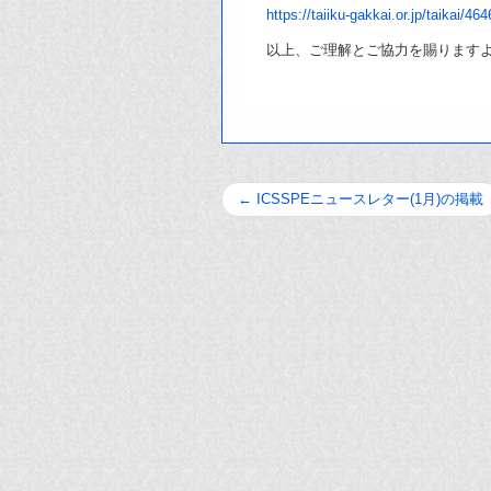
https://taiiku-gakkai.or.jp/taikai/464
以上、ご理解とご協力を賜ります
←
ICSSPEニュースレター(1月)の掲載