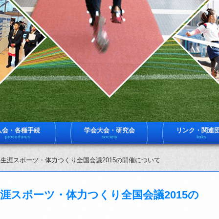
入会・各種手続
学会大会・研究会
リンク・関連
procedures
society
links
1日 生涯スポーツ・体力つくり全国会議2015の開催について
 生涯スポーツ・体力つくり全国会議2015の