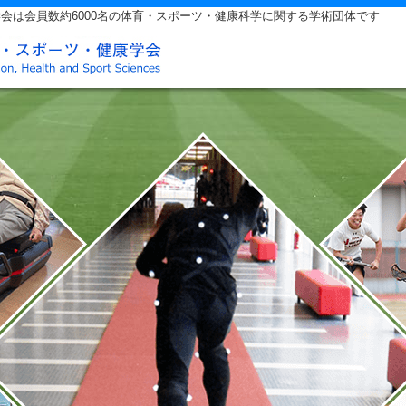
会は会員数約6000名の体育・スポーツ・健康科学に関する学術団体です