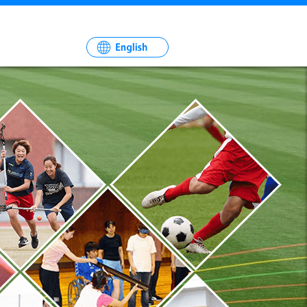
一
社
法