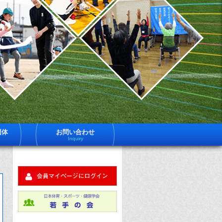
一
日
体
社
育
法
ス
ー
日
ツ
健
体
学
は
育
員
約
ス
600
ポ
名
団体
お問い合わせ
体
Inquiry
ツ
育
ス
健
ー
ツ
学
健
科
に
す