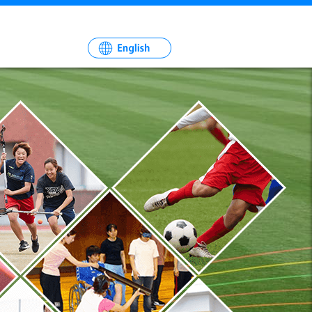
一
社
法