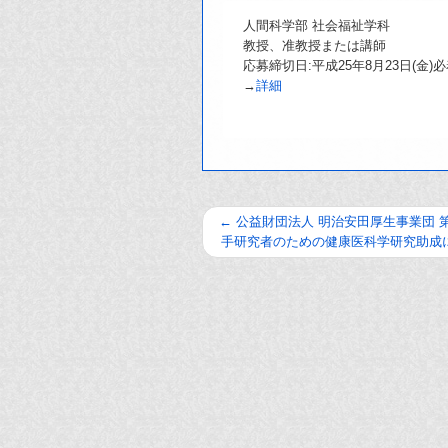
人間科学部 社会福祉学科
教授、准教授または講師
応募締切日:平成25年8月23日(金)
→
詳細
←
公益財団法人 明治安田厚生事業団 第
手研究者のための健康医科学研究助成