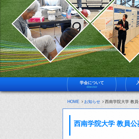
学会について
director
HOME
お知らせ
西南学院大学 教
西南学院大学 教員