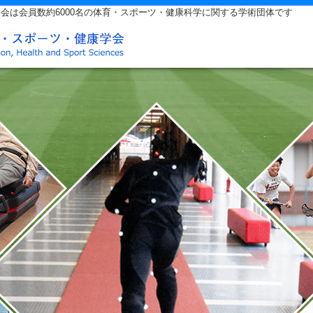
会は会員数約6000名の体育・スポーツ・健康科学に関する学術団体です