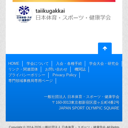
HOME
学会について
入会・各種手続
学会大会・研究会
リンク・関連団体
お問い合わせ
機関誌
プライバシーポリシー
Privacy Policy
専門領域事務局専用ページ
一般社団法人 日本体育・スポーツ・健康学会
〒160-0013東京都新宿区霞ヶ丘町4番2号
JAPAN SPORT OLYMPIC SQUARE
Copyright © 2014-2026 一般社団法人 日本体育・スポーツ・健康学会 All Rights