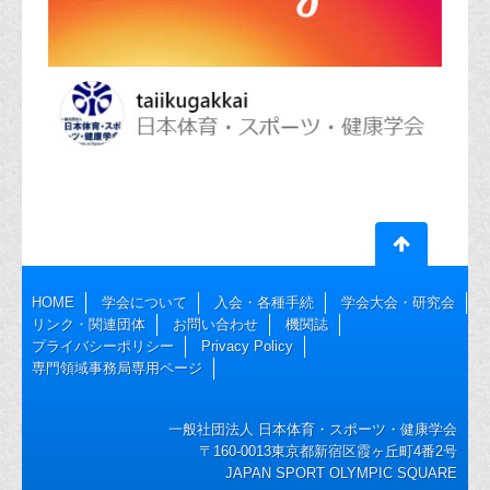
HOME
学会について
入会・各種手続
学会大会・研究会
リンク・関連団体
お問い合わせ
機関誌
プライバシーポリシー
Privacy Policy
専門領域事務局専用ページ
一般社団法人 日本体育・スポーツ・健康学会
〒160-0013東京都新宿区霞ヶ丘町4番2号
JAPAN SPORT OLYMPIC SQUARE