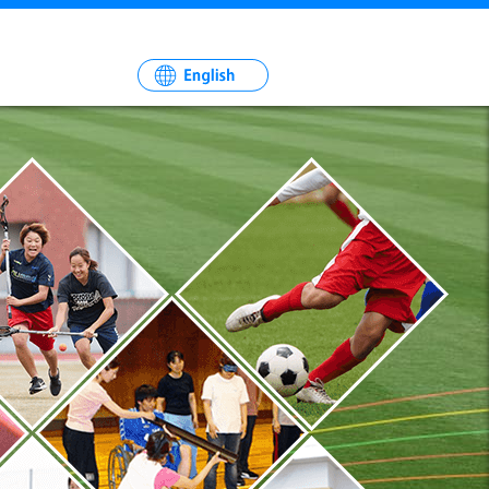
一
社
法