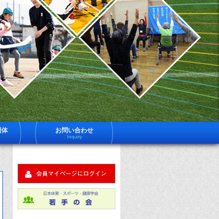
一
日
体
社
育
法
ス
ー
日
ツ
健
体
学
は
育
員
約
ス
600
ポ
名
団体
お問い合わせ
体
Inquiry
ツ
育
ス
健
ー
ツ
学
健
科
に
す