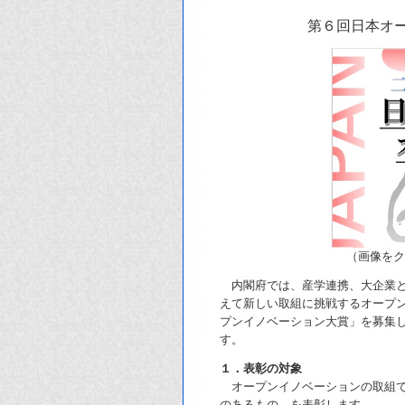
第６回日本オ
（画像をク
内閣府では、産学連携、大企業と
えて新しい取組に挑戦するオープ
プンイノベーション大賞」を募集
す。
１．表彰の対象
オープンイノベーションの取組で
のあるもの、を表彰します。