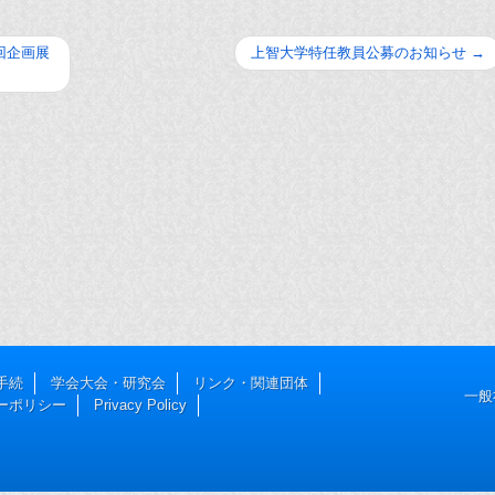
回企画展
上智大学特任教員公募のお知らせ
→
手続
学会大会・研究会
リンク・関連団体
一般
ーポリシー
Privacy Policy