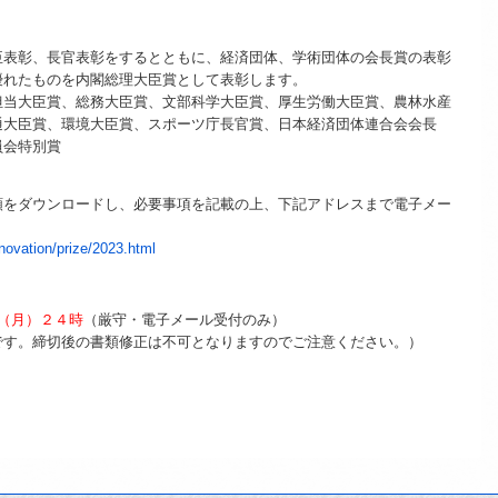
表彰、長官表彰をするとともに、経済団体、学術団体の会長賞の表彰
優れたものを内閣総理大臣賞として表彰します。
当大臣賞、総務大臣賞、文部科学大臣賞、厚生労働大臣賞、農林水産
通大臣賞、環境大臣賞、スポーツ庁長官賞、日本経済団体連合会会長
員会特別賞
をダウンロードし、必要事項を記載の上、下記アドレスまで電子メー
novation/prize/2023.html
（月）２４時
（厳守・電子メール受付のみ）
です。締切後の書類修正は不可となりますのでご注意ください。）