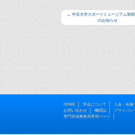
←
中京大学スポーツミュージアム第8
のお知らせ
HOME
学会について
入会・各種
お問い合わせ
機関誌
プライバシ
専門領域事務局専用ページ