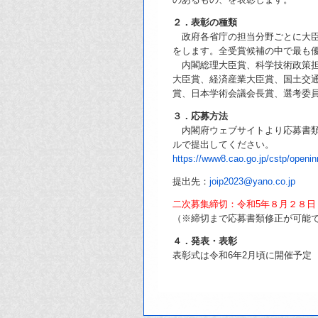
２．表彰の種類
政府各省庁の担当分野ごとに大臣
をします。全受賞候補の中で最も
内閣総理大臣賞、科学技術政策担
大臣賞、経済産業大臣賞、国土交
賞、日本学術会議会長賞、選考委
３．応募方法
内閣府ウェブサイトより応募書類
ルで提出してください。
https://www8.cao.go.jp/cstp/openin
提出先：
joip2023@yano.co.jp
二次募集締切：令和5年８月２８日
（※締切まで応募書類修正が可能
４．発表・表彰
表彰式は令和6年2月頃に開催予定