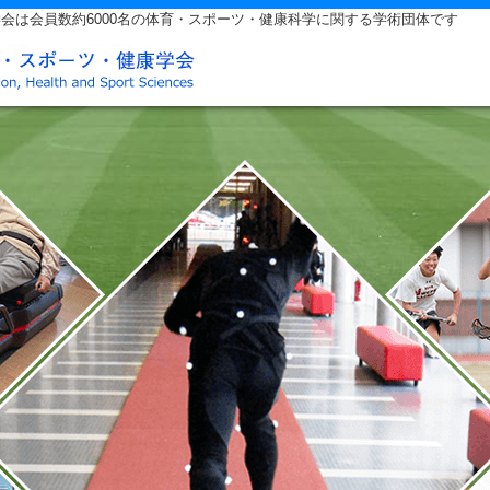
会は会員数約6000名の体育・スポーツ・健康科学に関する学術団体です