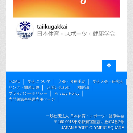
HOME
学会について
入会・各種手続
学会大会・研究会
リンク・関連団体
お問い合わせ
機関誌
プライバシーポリシー
Privacy Policy
専門領域事務局専用ページ
一般社団法人 日本体育・スポーツ・健康学会
〒160-0013東京都新宿区霞ヶ丘町4番2号
JAPAN SPORT OLYMPIC SQUARE