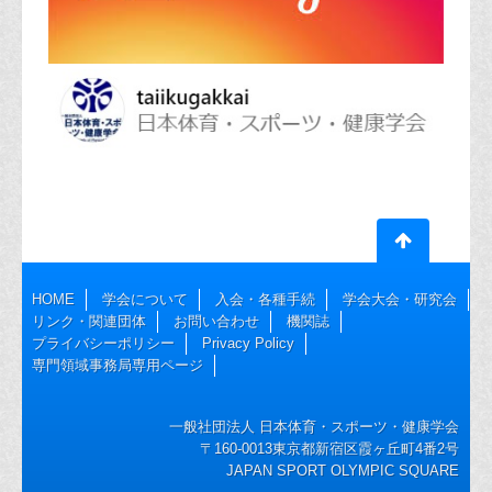
HOME
学会について
入会・各種手続
学会大会・研究会
リンク・関連団体
お問い合わせ
機関誌
プライバシーポリシー
Privacy Policy
専門領域事務局専用ページ
一般社団法人 日本体育・スポーツ・健康学会
〒160-0013東京都新宿区霞ヶ丘町4番2号
JAPAN SPORT OLYMPIC SQUARE