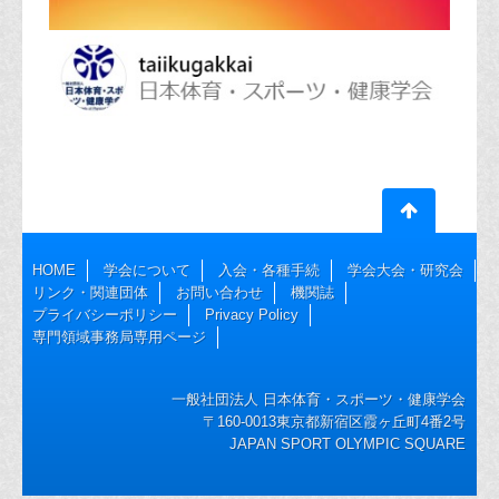
HOME
学会について
入会・各種手続
学会大会・研究会
リンク・関連団体
お問い合わせ
機関誌
プライバシーポリシー
Privacy Policy
専門領域事務局専用ページ
一般社団法人 日本体育・スポーツ・健康学会
〒160-0013東京都新宿区霞ヶ丘町4番2号
JAPAN SPORT OLYMPIC SQUARE