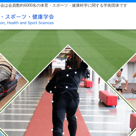
会は会員数約6000名の体育・スポーツ・健康科学に関する学術団体です