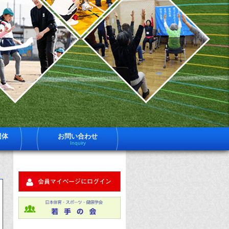
一
日
体
社
育
法
ス
ー
日
ツ
健
体
学
は
育
員
約
ス
600
ポ
名
団体
お問い合わせ
体
Inquiry
ツ
育
ス
健
ー
ツ
学
健
科
に
す