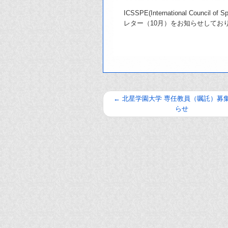
ICSSPE(International Council
レター（10月）をお知らせしてお
←
北星学園大学 専任教員（嘱託）募
らせ