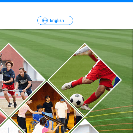
一
社
法