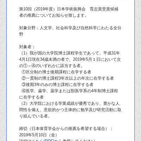
第10回（2019年度）日本学術振興会 育志賞受賞候補
者の推薦についてお知らせ致します。
対象分野：人文学、社会科学及び自然科学にわたる全分
野
対象者：
（1）我が国の大学院博士課程学生であって、平成31年
4月1日現在34歳未満の者で、2019年5月１日において次
の①～④のいずれかに該当する者。
①区分制の博士後期課程に在学する者
②一貫制の博士課程3年次以上の年次に在学する者
③後期3年のみの博士課程に在学する者
④医学、歯学、薬学または獣医学系の4年制博士課程
に在学する者
（2）大学院における学業成績が優秀であり、豊かな人
間性を備え、意欲的かつ主体的に勉学及び研究活動に取
り組んでいる者。
締切（日本体育学会からの推薦を希望する場合）：
2019年5月10日（金）