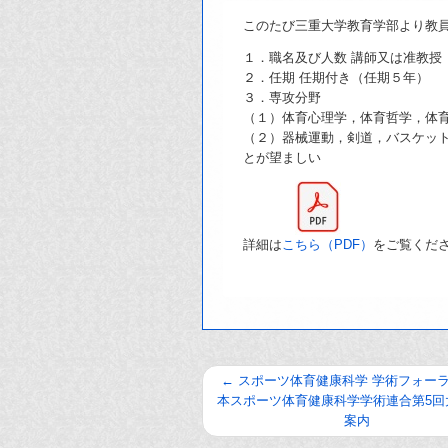
このたび三重大学教育学部より教
１．職名及び人数 講師又は准教授 
２．任期 任期付き（任期５年）
３．専攻分野
（１）体育心理学，体育哲学，体
（２）器械運動，剣道，バスケッ
とが望ましい
詳細は
こちら（PDF）
をご覧くだ
←
スポーツ体育健康科学 学術フォーラ
本スポーツ体育健康科学学術連合第5回
案内