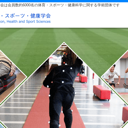
会は会員数約6000名の体育・スポーツ・健康科学に関する学術団体です