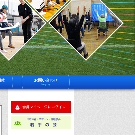
一
日
体
社
育
法
ス
ー
日
ツ
健
体
学
は
育
員
約
ス
600
ポ
名
団体
お問い合わせ
体
Inquiry
ツ
育
ス
健
ー
ツ
学
健
科
に
す