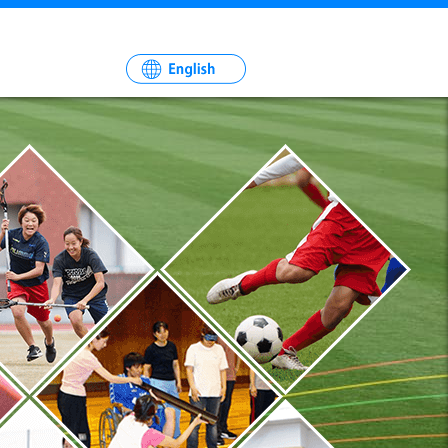
一
社
法